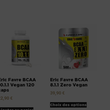
Eric Favre BCAA
Eric Favre BCAA
10.1.1 Vegan 120
8.1.1 Zero Vegan
caps
39,90
€
22,90
€
Choix des options
Ajouter au panier