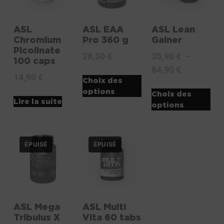
ASL
ASL EAA
ASL Lean
Chromium
Pro 360 g
Gainer
Picolinate
28,50
€
35,90
€
–
100 caps
84,90
€
14,90
€
Choix des
options
Choix des
Lire la suite
options
ASL Mega
ASL Multi
Tribulus X
Vita 60 tabs