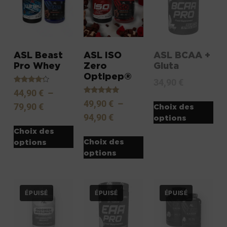
ASL Beast
ASL ISO
ASL BCAA +
Pro Whey
Zero
Gluta
Optipep®
34,90
€
Note
44,90
€
–
4.00
Note
49,90
€
–
sur 5
79,90
€
Choix des
5.00
sur 5
94,90
€
options
Choix des
Choix des
options
options