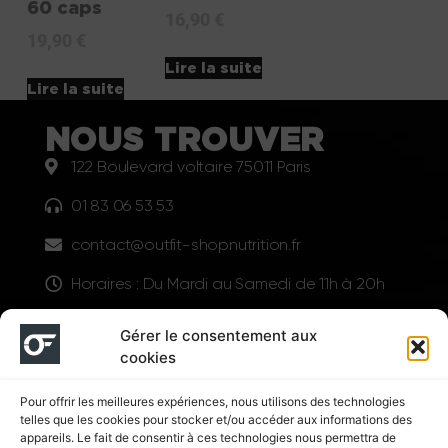
60 caps
16,90
€
19,90
€
Lire la suite
Lire la suite
NOUS TROUVER
122 Boulevard voltaire 75011 Paris
01 83 06 53 53
contact@outfit-shopnutrition.fr
Horaires : Du Mardi au Samedi de 11h à 20h
LIENS UTILES
Gérer le consentement aux
cookies
Pour offrir les meilleures expériences, nous utilisons des technologies
telles que les cookies pour stocker et/ou accéder aux informations des
appareils. Le fait de consentir à ces technologies nous permettra de