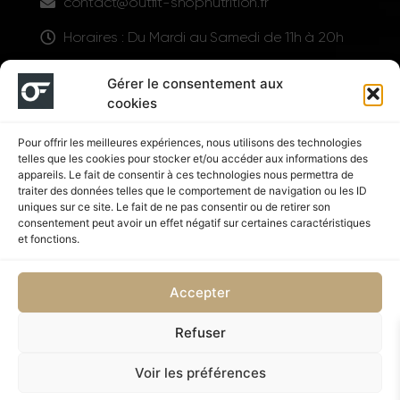
contact@outfit-shopnutrition.fr
Horaires : Du Mardi au Samedi de 11h à 20h
LIENS UTILES
Gérer le consentement aux
cookies
Pour offrir les meilleures expériences, nous utilisons des technologies
telles que les cookies pour stocker et/ou accéder aux informations des
appareils. Le fait de consentir à ces technologies nous permettra de
traiter des données telles que le comportement de navigation ou les ID
uniques sur ce site. Le fait de ne pas consentir ou de retirer son
consentement peut avoir un effet négatif sur certaines caractéristiques
Suivez nous
et fonctions.
Accepter
Refuser
Politique de confidentialité
CGV
Voir les préférences
Copyright © 2026 OUTFIT SHOP NUTRITION | Supplémenté