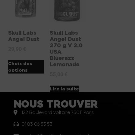
Skull Labs
Skull Labs
Angel Dust
Angel Dust
270 g V 2.0
29,90
€
USA
Bluerazz
Choix des
Lemonade
options
55,00
€
Lire la suite
NOUS TROUVER
122 Boulevard voltaire 75011 Paris
01 83 06 53 53