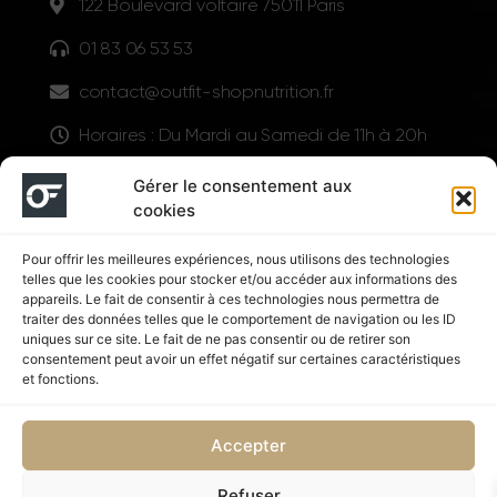
122 Boulevard voltaire 75011 Paris
01 83 06 53 53
contact@outfit-shopnutrition.fr
Horaires : Du Mardi au Samedi de 11h à 20h
LIENS UTILES
Gérer le consentement aux
cookies
Pour offrir les meilleures expériences, nous utilisons des technologies
telles que les cookies pour stocker et/ou accéder aux informations des
appareils. Le fait de consentir à ces technologies nous permettra de
traiter des données telles que le comportement de navigation ou les ID
uniques sur ce site. Le fait de ne pas consentir ou de retirer son
consentement peut avoir un effet négatif sur certaines caractéristiques
Suivez nous
et fonctions.
Accepter
Refuser