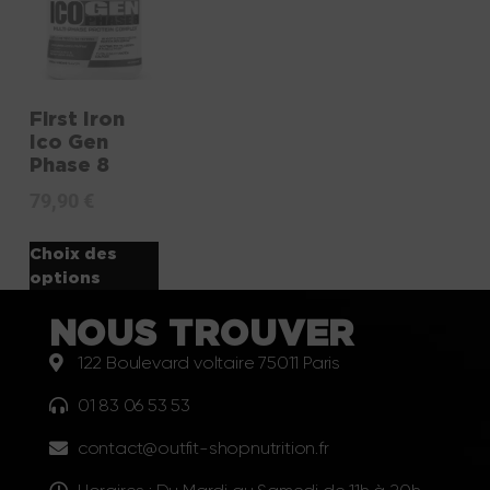
First Iron
Ico Gen
Phase 8
79,90
€
Choix des
options
NOUS TROUVER
122 Boulevard voltaire 75011 Paris
01 83 06 53 53
contact@outfit-shopnutrition.fr