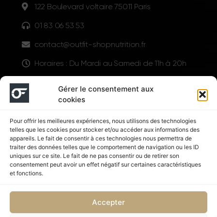
122 Boulevard voltaire 75011 Paris
01 83 06 53 53
contact@outfit-shopnutrition.fr
Horaires : Du Mardi au Samedi de 11h à 20h
LIENS UTILES
Gérer le consentement aux
cookies
Pour offrir les meilleures expériences, nous utilisons des technologies
telles que les cookies pour stocker et/ou accéder aux informations des
appareils. Le fait de consentir à ces technologies nous permettra de
traiter des données telles que le comportement de navigation ou les ID
uniques sur ce site. Le fait de ne pas consentir ou de retirer son
consentement peut avoir un effet négatif sur certaines caractéristiques
Suivez nous
et fonctions.
Accepter