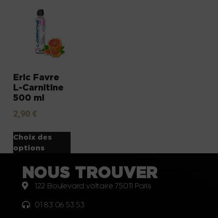
Eric Favre
L-Carnitine
500 ml
2,90
€
Choix des
options
NOUS TROUVER
122 Boulevard voltaire 75011 Paris
01 83 06 53 53