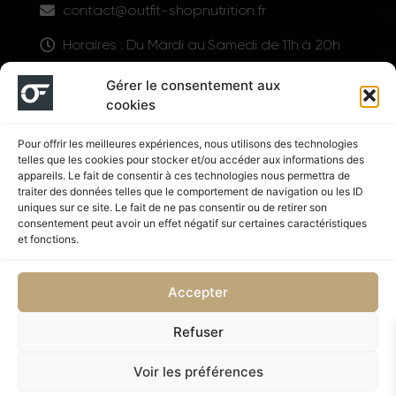
contact@outfit-shopnutrition.fr
Horaires : Du Mardi au Samedi de 11h à 20h
LIENS UTILES
Gérer le consentement aux
cookies
Pour offrir les meilleures expériences, nous utilisons des technologies
telles que les cookies pour stocker et/ou accéder aux informations des
appareils. Le fait de consentir à ces technologies nous permettra de
traiter des données telles que le comportement de navigation ou les ID
uniques sur ce site. Le fait de ne pas consentir ou de retirer son
consentement peut avoir un effet négatif sur certaines caractéristiques
Suivez nous
et fonctions.
Accepter
Refuser
Politique de confidentialité
CGV
Voir les préférences
Copyright © 2026 OUTFIT SHOP NUTRITION | Supplémenté