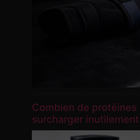
Un article nuancé pour savoir quand le collag
Combien de protéines 
surcharger inutilement