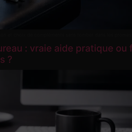
ration et choix de compléments sans tomber dans les promes
eau : vraie aide pratique ou f
s ?