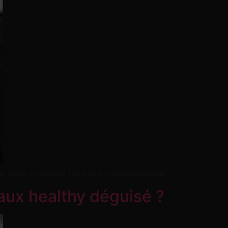
 Voici comment faire le tri intelligemment.
faux healthy déguisé ?