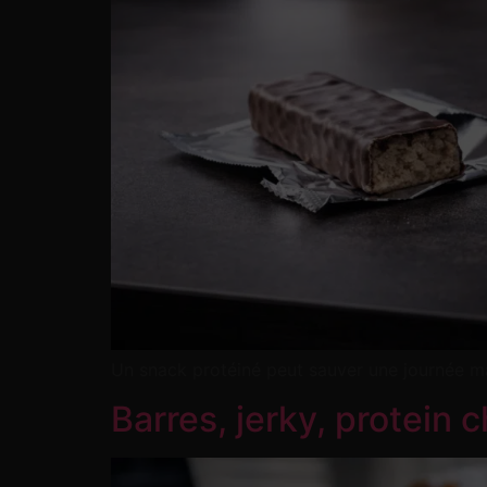
Un snack protéiné peut sauver une journée mal
Barres, jerky, protein 