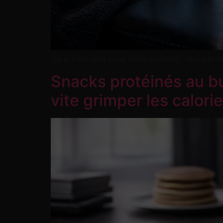
Un article utile pour relier sommeil, récupé
Snacks protéinés au bur
vite grimper les calorie