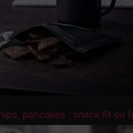
 calée… ou devenir une habitude ultra-transformée de plus.
chips, pancakes : snack fit ou 