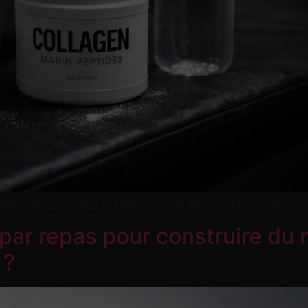
ène a du sens chez le pratiquant de musculation, fitness ou
par repas pour construire du
 ?