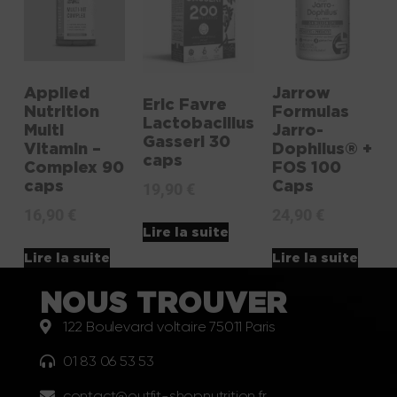
Applied
Jarrow
Eric Favre
Nutrition
Formulas
Lactobacillus
Multi
Jarro-
Gasseri 30
Vitamin –
Dophilus® +
caps
Complex 90
FOS 100
caps
Caps
19,90
€
16,90
€
24,90
€
Lire la suite
Lire la suite
Lire la suite
NOUS TROUVER
122 Boulevard voltaire 75011 Paris
01 83 06 53 53
contact@outfit-shopnutrition.fr