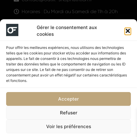
Horaires : Du Mardi au Samedi de 11h à 20h
LIENS UTILES
Gérer le consentement aux
cookies
Pour offrir les meilleures expériences, nous utilisons des technologies
telles que les cookies pour stocker et/ou accéder aux informations des
appareils. Le fait de consentir à ces technologies nous permettra de
traiter des données telles que le comportement de navigation ou les ID
uniques sur ce site. Le fait de ne pas consentir ou de retirer son
consentement peut avoir un effet négatif sur certaines caractéristiques
Suivez nous
et fonctions.
Accepter
Refuser
Politique de confidentialité
CGV
Voir les préférences
Copyright © 2026 OUTFIT SHOP NUTRITION | Supplémenté