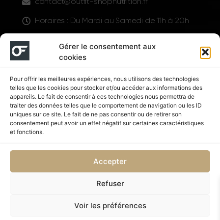
contact@outfit-shopnutrition.fr
Horaires : Du Mardi au Samedi de 11h à 20h
LIENS UTILES
Gérer le consentement aux
cookies
Pour offrir les meilleures expériences, nous utilisons des technologies
telles que les cookies pour stocker et/ou accéder aux informations des
appareils. Le fait de consentir à ces technologies nous permettra de
traiter des données telles que le comportement de navigation ou les ID
uniques sur ce site. Le fait de ne pas consentir ou de retirer son
consentement peut avoir un effet négatif sur certaines caractéristiques
Suivez nous
et fonctions.
Accepter
Refuser
Politique de confidentialité
CGV
Voir les préférences
Copyright © 2026 OUTFIT SHOP NUTRITION | Supplémenté